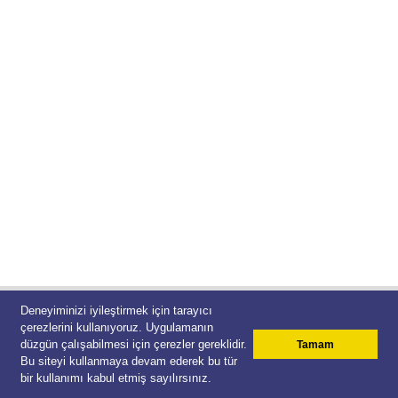
Deneyiminizi iyileştirmek için tarayıcı
Nilüfer Belediyesi
çerezlerini kullanıyoruz. Uygulamanın
Çağrı Merkezi 444 16 03
düzgün çalışabilmesi için çerezler gereklidir.
Tamam
© 2026 Teracity
Bu siteyi kullanmaya devam ederek bu tür
bir kullanımı kabul etmiş sayılırsınız.