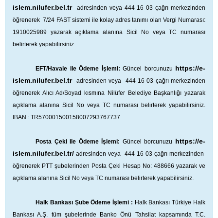
islem.nilufer.bel.tr
adresinden veya 444 16 03 çağrı merkezinden
öğrenerek 7/24 FAST sistemi ile kolay adres tanımı olan Vergi Numarası:
1910025989 yazarak açıklama alanına Sicil No veya TC numarası
belirterek yapabilirsiniz.
https://e-
EFT/Havale ile Ödeme İşlemi:
Güncel borcunuzu
islem.nilufer.bel.tr
adresinden veya 444 16 03 çağrı merkezinden
öğrenerek Alıcı Ad/Soyad kısmına Nilüfer Belediye Başkanlığı yazarak
açıklama alanına Sicil No veya TC numarası belirterek yapabilirsiniz.
IBAN : TR570001500158007293767737
https://e-
Posta Çeki ile Ödeme İşlemi:
Güncel borcunuzu
islem.nilufer.bel.tr/
adresinden veya 444 16 03 çağrı merkezinden
öğrenerek PTT şubelerinden Posta Çeki Hesap No: 488666 yazarak ve
açıklama alanına Sicil No veya TC numarası belirterek yapabilirsiniz.
Halk Bankası Şube Ödeme İşlemi :
Halk Bankası Türkiye Halk
Bankası A.Ş. tüm şubelerinde Banko Önü Tahsilat kapsamında T.C.